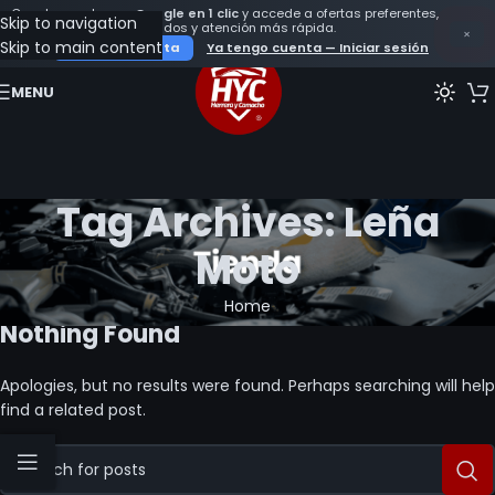
Crea tu cuenta con
Google en 1 clic
y accede a ofertas preferentes,
Skip to navigation
seguimiento de tus pedidos y atención más rápida.
×
Skip to main content
Crear mi cuenta
Ya tengo cuenta — Iniciar sesión
MENU
Tag Archives: Leña
Moto
Home
Nothing Found
Apologies, but no results were found. Perhaps searching will help
find a related post.