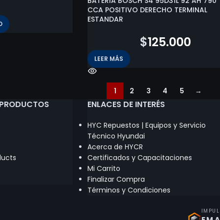
BATERIA BOSCH S4 95D31L 92 AH 790
CCA POSITIVO DERECHO TERMINAL
ESTANDAR
O
$
149.600
$
125.000
LEER MÁS
1
2
3
4
5
→
 PRODUCTOS
ENLACES DE INTERÉS
HYC Repuestos | Equipos y Servicio
Técnico Hyundai
Acerca de HYCR
ducts
Certificados y Capacitaciones
Mi Carrito
Finalizar Compra
Términos y Condiciones
IMPU
EMA