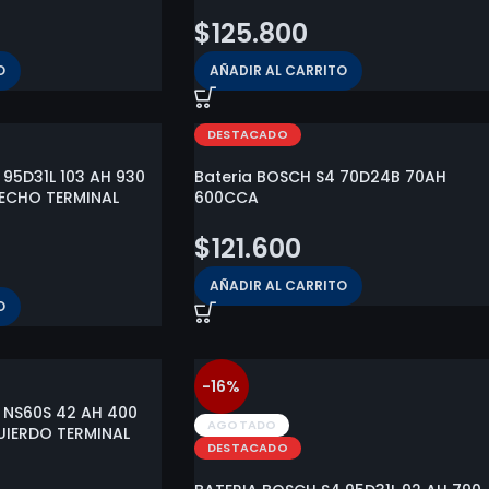
$
125.800
O
AÑADIR AL CARRITO
DESTACADO
95D31L 103 AH 930
Bateria BOSCH S4 70D24B 70AH
ECHO TERMINAL
600CCA
$
121.600
AÑADIR AL CARRITO
O
-16%
 NS60S 42 AH 400
AGOTADO
UIERDO TERMINAL
DESTACADO