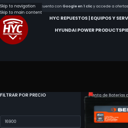
Skip to navigation
Crea tu cuenta con
Google en 1 clic
y accede a ofertas
Skip to main content
HYC REPUESTOS | EQUIPOS Y SER
HYUNDAI POWER PRODUCTS
PI
FILTRAR POR PRECIO
Venta de Baterías 
Encuentra la baterí
seguro. ¡Cotiza aqu
Inicio
Baterias