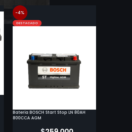
-4%
DESTACADO
Bateria BOSCH Start Stop LN 80AH
800CCA AGM
$
271.100
$
259.000