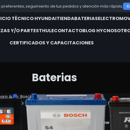
 preferentes, seguimiento de tus pedidos y atención más rápida.
C
VICIO TÉCNICO HYUNDAI
TIENDA
BATERIAS
ELECTROMOV
EZAS Y/O PARTES
THULE
CONTACTO
BLOG HYC
NOSOTRO
CERTIFICADOS Y CAPACITACIONES
Baterias
para Auto: Bosch, Beste y Rocket | HYCR REPUESTOS
a ideal para tu vehículo. Distribuimos marcas líderes: Bosch, Bes
í!
Show
9
12