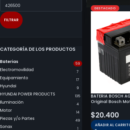
DESTACADO
FILTRAR
CATEGORÍA DE LOS PRODUCTOS
Baterias
59
Electromovilidad
7
Equipamiento
17
Hyundai
9
HYUNDAI POWER PRODUCTS
BATERIA BOSCH AG
135
Original Bosch Mo
Iluminación
4
Motor
14
$
20.400
Piezas y/o Partes
49
AÑADIR AL CARRIT
Sonax
1