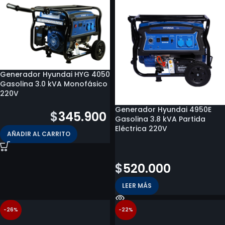
Generador Hyundai HYG 4050
Gasolina 3.0 kVA Monofásico
220V
Generador Hyundai 4950E
$
712.700
$
345.900
Gasolina 3.8 kVA Partida
Eléctrica 220V
AÑADIR AL CARRITO
$
1.016.800
$
520.000
LEER MÁS
-26%
-22%