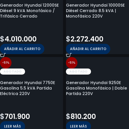
Generador Hyundai 12000SE
Generador Hyundai 10000SE
Diésel 9 kVA Monofásico /
Diésel Cerrado 8.5 kVA |
Trifásico Cerrado
Monofásico 220V
$
5.441.800
$
2.901.800
$
4.010.000
$
2.272.400
AÑADIR AL CARRITO
AÑADIR AL CARRITO
-51%
-51%
AGOTADO
AGOTADO
Generador Hyundai 7750E
Generador Hyundai 9250E
Gasolina 5.5 kVA Partida
Gasolina Monofásico | Doble
Eléctrica 220V
Partida 220V
$
1.425.500
$
1.639.300
$
701.900
$
810.200
LEER MÁS
LEER MÁS