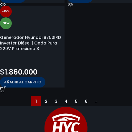
-15%
NEW
Generador Hyundai 8750IRD
Inverter Diésel | Onda Pura
220V Profesional3
$
2.199.800
$
1.860.000
AÑADIR AL CARRITO
1
2
3
4
5
6
→