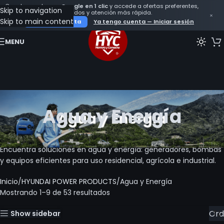
Crea tu cuenta con
Google en 1 clic
y accede a ofertas preferentes,
Skip to navigation
seguimiento de tus pedidos y atención más rápida.
×
Skip to main content
Crear mi cuenta
Ya tengo cuenta — Iniciar sesión
MENU
Agua y Energía
Encuentra soluciones en agua y energía: generadores, bombas
y equipos eficientes para uso residencial, agrícola e industrial.
Inicio
HYUNDAI POWER PRODUCTS
Agua y Energía
Mostrando 1–9 de 53 resultados
Show sidebar