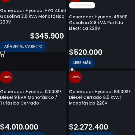
AGOTADO
Generador Hyundai HYG 4050
Gasolina 3.0 kVA Monofásico
Generador Hyundai 4950E
220V
Gasolina 3.8 kVA Partida
Eléctrica 220V
$
712.700
$
345.900
$
1.016.800
AÑADIR AL CARRITO
$
520.000
LEER MÁS
-26%
-22%
Generador Hyundai 12000SE
Generador Hyundai 10000SE
Diésel 9 kVA Monofásico /
Diésel Cerrado 8.5 kVA |
Trifásico Cerrado
Monofásico 220V
$
5.441.800
$
2.901.800
$
4.010.000
$
2.272.400