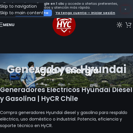
Crea tu cuenta con
Google en 1 clic
y accede a ofertas preferentes,
Skip to navigation
seguimiento de tus pedidos y atención más rápida.
×
Skip to main content
Crear mi cuenta
Ya tengo cuenta — Iniciar sesión
MENU
Generadores Hyundai
Generadores Eléctricos Hyundai Diesel
y Gasolina | HyCR Chile
Compra generadores Hyundai diesel y gasolina para respaldo
eléctrico, uso doméstico o industrial. Potencia, eficiencia y
soporte técnico en HyCR.