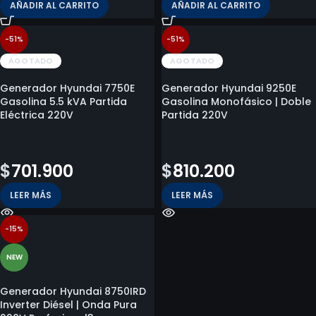
AÑADIR AL CARRITO
AÑADIR AL CARRITO
-51%
-51%
AGOTADO
AGOTADO
Generador Hyundai 7750E
Generador Hyundai 9250E
Gasolina 5.5 kVA Partida
Gasolina Monofásico | Doble
Eléctrica 220V
Partida 220V
$
1.425.500
$
1.639.300
$
701.900
$
810.200
LEER MÁS
LEER MÁS
-15%
NEW
Generador Hyundai 8750IRD
Inverter Diésel | Onda Pura