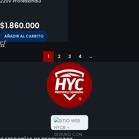
220V Profesional3
$
2.199.800
$
1.860.000
AÑADIR AL CARRITO
1
2
3
4
→