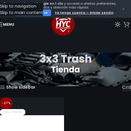
Crea tu cuenta con
Google en 1 clic
y accede a ofertas preferentes,
Skip to navigation
seguimiento de tus pedidos y atención más rápida.
×
Skip to main content
Crear mi cuenta
Ya tengo cuenta — Iniciar sesión
MENU
3x3 Trash
Inicio
Productos etiquetados “3x3 Trash”
Mostrando el único resultado
Show sidebar
-27%
AGOTADO