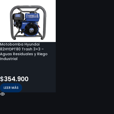
Motobomba Hyundai
82HYDPT80 Trash 3×3 –
Aguas Residuales y Riego
Industrial
$
486.756
$
354.900
LEER MÁS