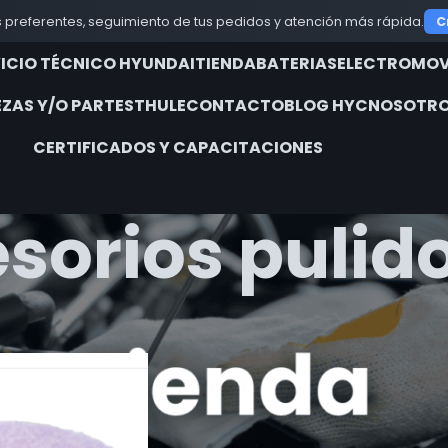
 preferentes, seguimiento de tus pedidos y atención más rápida.
C
VICIO TÉCNICO HYUNDAI
TIENDA
BATERIAS
ELECTROMOV
EZAS Y/O PARTES
THULE
CONTACTO
BLOG HYC
NOSOTRO
CERTIFICADOS Y CAPACITACIONES
sorios pulid
iquetados “accesorios pulidora”
Show
9
12