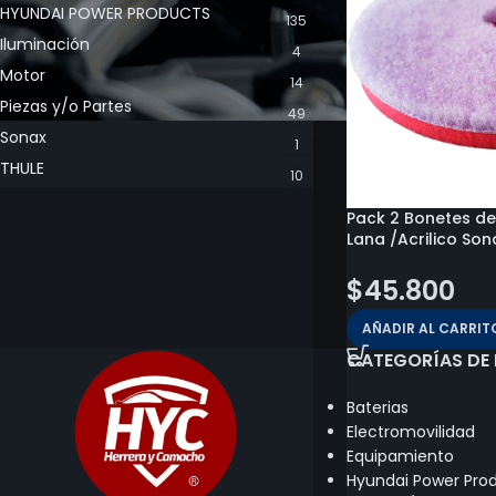
HYUNDAI POWER PRODUCTS
135
Iluminación
4
Motor
14
Piezas y/o Partes
49
Sonax
1
THULE
10
Pack 2 Bonetes de
Lana /Acrilico Son
$
45.800
AÑADIR AL CARRIT
CATEGORÍAS DE
Baterias
Electromovilidad
Equipamiento
Hyundai Power Pro