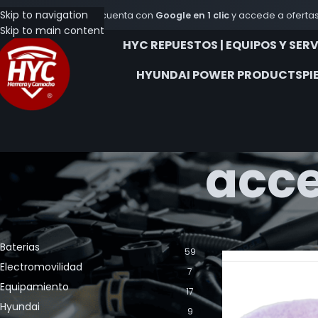
Skip to navigation
Crea tu cuenta con
Google en 1 clic
y accede a ofertas
Skip to main content
HYC REPUESTOS | EQUIPOS Y SER
HYUNDAI POWER PRODUCTS
PI
acce
CATEGORÍA DE LOS PRODUCTOS
Inicio
Productos et
Baterias
59
Electromovilidad
7
Equipamiento
17
Hyundai
9