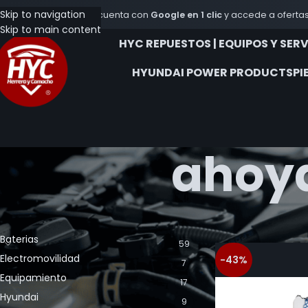
Skip to navigation
Crea tu cuenta con
Google en 1 clic
y accede a ofertas
Skip to main content
HYC REPUESTOS | EQUIPOS Y SER
HYUNDAI POWER PRODUCTS
PI
ahoya
CATEGORÍA DE LOS PRODUCTOS
Inicio
Productos et
Baterias
59
Electromovilidad
-43%
7
Equipamiento
17
Hyundai
9