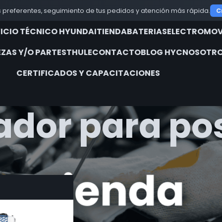
 preferentes, seguimiento de tus pedidos y atención más rápida.
C
VICIO TÉCNICO HYUNDAI
TIENDA
BATERIAS
ELECTROMOV
EZAS Y/O PARTES
THULE
CONTACTO
BLOG HYC
NOSOTRO
CERTIFICADOS Y CAPACITACIONES
dor para po
iquetados “ahoyador para postes”
Show
9
12