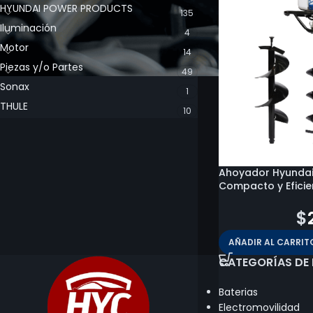
HYUNDAI POWER PRODUCTS
135
Iluminación
4
Motor
14
Piezas y/o Partes
49
Sonax
1
THULE
10
Ahoyador Hyundai 
Compacto y Eficie
$
408.200
$
AÑADIR AL CARRIT
CATEGORÍAS DE
Baterias
Electromovilidad