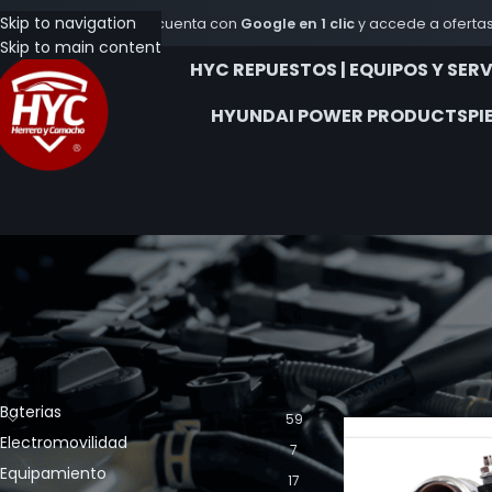
Skip to navigation
Crea tu cuenta con
Google en 1 clic
y accede a ofertas
Skip to main content
HYC REPUESTOS | EQUIPOS Y SER
HYUNDAI POWER PRODUCTS
PI
CATEGORÍA DE LOS PRODUCTOS
Inicio
Productos et
Baterias
59
Electromovilidad
7
Equipamiento
17