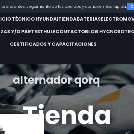
 preferentes, seguimiento de tus pedidos y atención más rápida.
C
VICIO TÉCNICO HYUNDAI
TIENDA
BATERIAS
ELECTROMOV
EZAS Y/O PARTES
THULE
CONTACTO
BLOG HYC
NOSOTRO
CERTIFICADOS Y CAPACITACIONES
alternador qorq
iquetados “alternador qorq”
Show
9
12