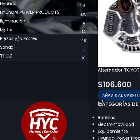
Hyundai
9
HYUNDAI POWER PRODUCTS
135
Iluminación
4
Motor
14
Piezas y/o Partes
49
Sonax
1
THULE
10
Alternador TOYOT
$
106.600
AÑADIR AL CARRIT
CATEGORÍAS DE
Baterias
Electromovilidad
Equipamiento
Hyundai Power Pro