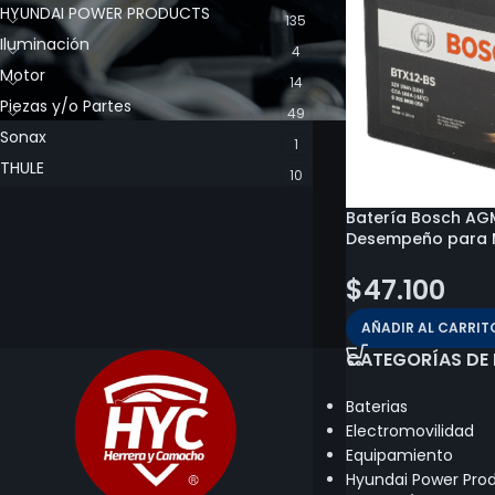
HYUNDAI POWER PRODUCTS
135
Iluminación
4
Motor
14
Piezas y/o Partes
49
Sonax
1
THULE
10
Batería Bosch AGM
Desempeño para 
$
47.100
AÑADIR AL CARRIT
CATEGORÍAS DE
Baterias
Electromovilidad
Equipamiento
Hyundai Power Pro