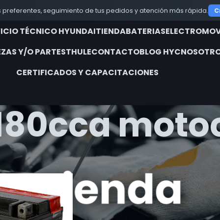
 preferentes, seguimiento de tus pedidos y atención más rápida.
C
VICIO TÉCNICO HYUNDAI
TIENDA
BATERIAS
ELECTROMOV
EZAS Y/O PARTES
THULE
CONTACTO
BLOG HYC
NOSOTRO
CERTIFICADOS Y CAPACITACIONES
 180cca motoc
iquetados “batería 180cca motocicleta”
Show
9
12