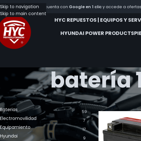
Skip to navigation
Crea tu cuenta con
Google en 1 clic
y accede a ofertas
Skip to main content
HYC REPUESTOS | EQUIPOS Y SER
HYUNDAI POWER PRODUCTS
PI
batería
CATEGORÍA DE LOS PRODUCTOS
Inicio
Productos et
Baterias
59
Electromovilidad
7
Equipamiento
17
Hyundai
9