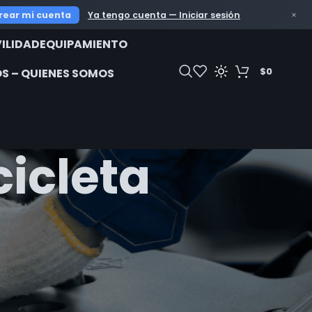
OFERTAS IM
rear mi cuenta
Ya tengo cuenta — Iniciar sesión
×
ILIDAD
EQUIPAMIENTO
$
0
S – QUIENES SOMOS
icleta
18
24