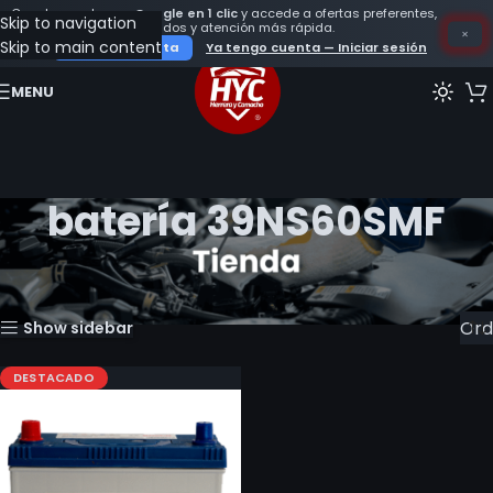
Crea tu cuenta con
Google en 1 clic
y accede a ofertas preferentes,
Skip to navigation
seguimiento de tus pedidos y atención más rápida.
×
Skip to main content
Crear mi cuenta
Ya tengo cuenta — Iniciar sesión
MENU
batería 39NS60SMF
Inicio
Productos etiquetados “batería 39NS60SMF”
Mostrando el único resultado
Show sidebar
DESTACADO