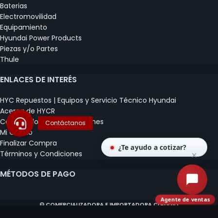
Baterias
Electromovilidad
Equipamiento
Hyundai Power Products
Piezas y/o Partes
Thule
ENLACES DE INTERÉS
HYC Repuestos | Equipos y Servicio Técnico Hyundai
Acerca de HYCR
Certificados y Capacitaciones
Mi Carrito
Finalizar Compra
¿Te ayudo a cotizar?
Términos y Condiciones
MÉTODOS DE PAGO
Agente de ventas
© COMERCIALIZADORA E IMPORTADORA CLAUDIO
HERRERA SPA 2020 - 2026.