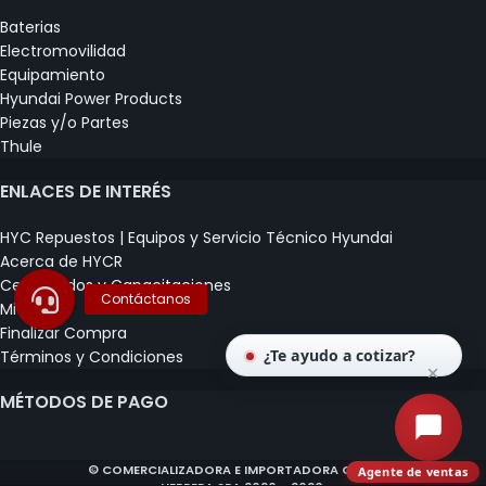
Baterias
Electromovilidad
Equipamiento
Hyundai Power Products
Piezas y/o Partes
Thule
ENLACES DE INTERÉS
HYC Repuestos | Equipos y Servicio Técnico Hyundai
Acerca de HYCR
Certificados y Capacitaciones
Mi Carrito
Finalizar Compra
¿Te ayudo a cotizar?
Términos y Condiciones
MÉTODOS DE PAGO
© COMERCIALIZADORA E IMPORTADORA CLAUDIO
Agente de ventas