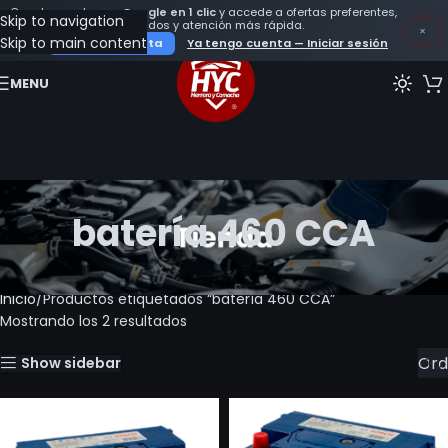
Crea tu cuenta con
Google en 1 clic
y accede a ofertas preferentes,
Skip to navigation
seguimiento de tus pedidos y atención más rápida.
×
Skip to main content
Crear mi cuenta
Ya tengo cuenta — Iniciar sesión
MENU
batería 460 CCA
Inicio
Productos etiquetados “batería 460 CCA”
Mostrando los 2 resultados
Show sidebar