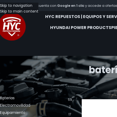
Skip to navigation
Crea tu cuenta con
Google en 1 clic
y accede a ofertas
Skip to main content
HYC REPUESTOS | EQUIPOS Y SER
HYUNDAI POWER PRODUCTS
PI
bater
CATEGORÍA DE LOS PRODUCTOS
Inicio
Productos et
Baterias
59
Electromovilidad
7
Equipamiento
17