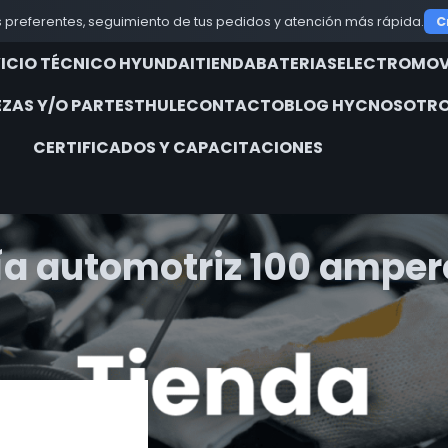
 preferentes, seguimiento de tus pedidos y atención más rápida.
C
VICIO TÉCNICO HYUNDAI
TIENDA
BATERIAS
ELECTROMOV
EZAS Y/O PARTES
THULE
CONTACTO
BLOG HYC
NOSOTRO
CERTIFICADOS Y CAPACITACIONES
ía automotriz 100 amper
iquetados “batería automotriz 100 amperes”
Show
9
12