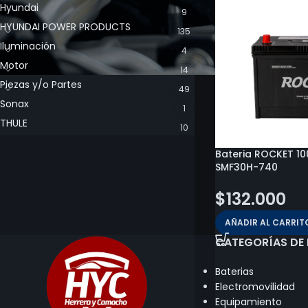
Hyundai
9
HYUNDAI POWER PRODUCTS
135
Iluminación
4
Motor
14
Piezas y/o Partes
49
Sonax
1
THULE
10
Bateria ROCKET 1
SMF30H-740
$
132.000
AÑADIR AL CARRIT
CATEGORÍAS DE
Baterias
Electromovilidad
Equipamiento