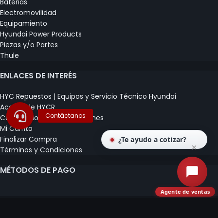
Baterias
Electromovilidad
Equipamiento
Hyundai Power Products
Piezas y/o Partes
Thule
ENLACES DE INTERÉS
HYC Repuestos | Equipos y Servicio Técnico Hyundai
Acerca de HYCR
Certificados y Capacitaciones
Mi Carrito
Finalizar Compra
¿Te ayudo a cotizar?
Términos y Condiciones
MÉTODOS DE PAGO
Agente de ventas
© COMERCIALIZADORA E IMPORTADORA CLAUDIO
HERRERA SPA 2020 - 2026.