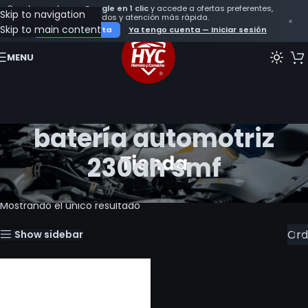
Crea tu cuenta con
Google en 1 clic
y accede a ofertas preferentes,
Skip to navigation
seguimiento de tus pedidos y atención más rápida.
×
Skip to main content
Crear mi cuenta
Ya tengo cuenta — Iniciar sesión
MENU
batería automotriz
230ah smf
Inicio
Productos etiquetados “batería automotriz 230ah smf”
Mostrando el único resultado
Show sidebar