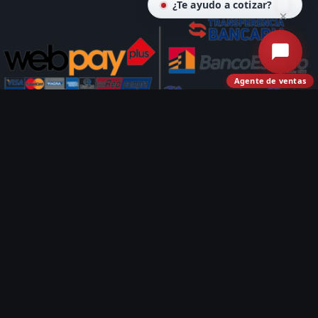
¿Te ayudo a cotizar?
Agente de ventas
© COMERCIALIZADORA E IMPORTADORA CLAUDIO
HERRERA SPA 2020 - 2026.
IMPULSADO POR
EMABEL
INTELIGENCIA ARTIFICIAL
¿Ya tienes o quieres una cuenta?
Accede con Google