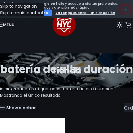
Crea tu cuenta con
Google en 1 clic
y accede a ofertas preferentes,
Skip to navigation
seguimiento de tus pedidos y atención más rápida.
×
Skip to main content
Crear mi cuenta
Ya tengo cuenta — Iniciar sesión
MENU
batería de alta duración
Inicio
Productos etiquetados “batería de alta duración”
Mostrando el único resultado
Show sidebar