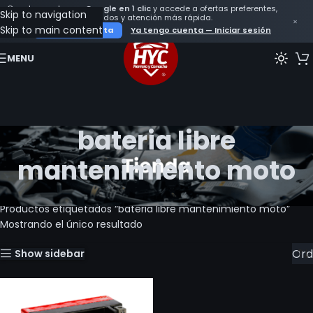
Crea tu cuenta con
Google en 1 clic
y accede a ofertas preferentes,
Skip to navigation
seguimiento de tus pedidos y atención más rápida.
×
Skip to main content
Crear mi cuenta
Ya tengo cuenta — Iniciar sesión
MENU
bateria libre
mantenimiento moto
Inicio
Productos etiquetados “bateria libre mantenimiento moto”
Mostrando el único resultado
Show sidebar