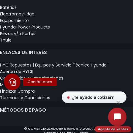
Baterias
Electromovilidad
Equipamiento
Hyundai Power Products
Piezas y/o Partes
Thule
ENLACES DE INTERÉS
HYC Repuestos | Equipos y Servicio Técnico Hyundai
Acerca de HYCR
Certificados y Capacitaciones
Mi Carrito
Finalizar Compra
¿Te ayudo a cotizar?
Términos y Condiciones
MÉTODOS DE PAGO
© COMERCIALIZADORA E IMPORTADORA CLAUDIO
Agente de ventas