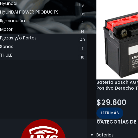
Hyundai
9
HYUNDAI POWER PRODUCTS
135
Iluminación
4
Motor
14
Piezas y/o Partes
49
Sonax
1
THULE
10
Batería Bosch AGM
Positivo Derecho T
$
29.600
LEER MÁS
CATEGORÍAS DE
Baterias