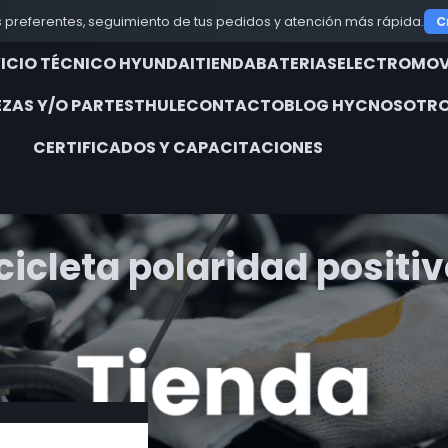
 preferentes, seguimiento de tus pedidos y atención más rápida.
C
VICIO TÉCNICO HYUNDAI
TIENDA
BATERIAS
ELECTROMOV
EZAS Y/O PARTES
THULE
CONTACTO
BLOG HYC
NOSOTRO
CERTIFICADOS Y CAPACITACIONES
icleta polaridad positi
iquetados “batería motocicleta polaridad positivo derecho”
24