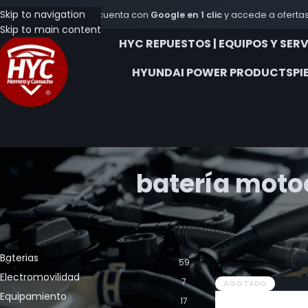
Skip to navigation
Crea tu cuenta con
Google en 1 clic
y accede a ofertas
Skip to main content
HYC REPUESTOS | EQUIPOS Y SER
HYUNDAI POWER PRODUCTS
PI
batería motoc
CATEGORÍA DE LOS PRODUCTOS
Inicio
Productos et
Show
9
12
18
Baterias
59
Electromovilidad
7
AGOTADO
Equipamiento
17