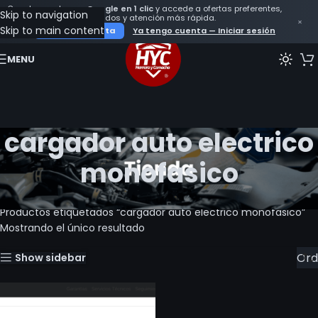
Crea tu cuenta con
Google en 1 clic
y accede a ofertas preferentes,
Skip to navigation
seguimiento de tus pedidos y atención más rápida.
×
Skip to main content
Crear mi cuenta
Ya tengo cuenta — Iniciar sesión
MENU
cargador auto electrico
monofasico
Inicio
Productos etiquetados “cargador auto electrico monofasico”
Mostrando el único resultado
Show sidebar