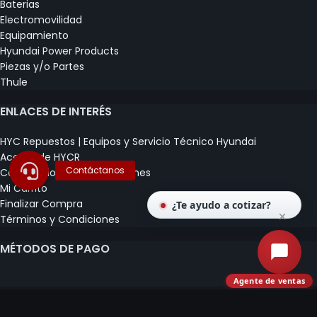
Baterias
Electromovilidad
Equipamiento
Hyundai Power Products
Piezas y/o Partes
Thule
ENLACES DE INTERÉS
HYC Repuestos | Equipos y Servicio Técnico Hyundai
Acerca de HYCR
Certificados y Capacitaciones
Mi Carrito
Finalizar Compra
¿Te ayudo a cotizar?
Términos y Condiciones
MÉTODOS DE PAGO
Agente de ventas
© COMERCIALIZADORA E IMPORTADORA CLAUDIO
HERRERA SPA 2020 - 2026.