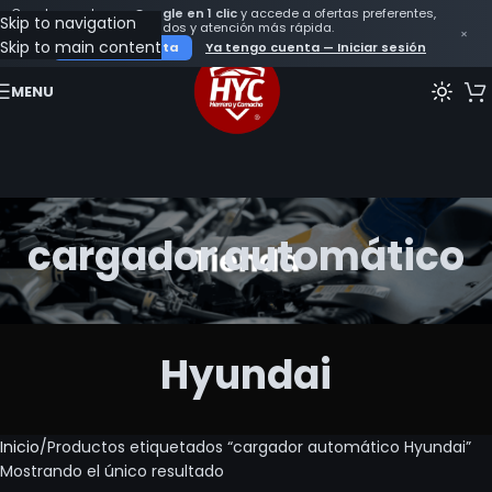
Crea tu cuenta con
Google en 1 clic
y accede a ofertas preferentes,
Skip to navigation
seguimiento de tus pedidos y atención más rápida.
×
Skip to main content
Crear mi cuenta
Ya tengo cuenta — Iniciar sesión
MENU
cargador automático
Hyundai
Inicio
Productos etiquetados “cargador automático Hyundai”
Mostrando el único resultado