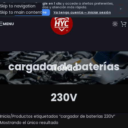
Crea tu cuenta con
Google en 1 clic
y accede a ofertas preferentes,
Skip to navigation
seguimiento de tus pedidos y atención más rápida.
×
Skip to main content
Crear mi cuenta
Ya tengo cuenta — Iniciar sesión
MENU
cargador de baterías
230V
Inicio
Productos etiquetados “cargador de baterías 230V”
Mostrando el único resultado