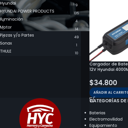
Hyundai
9
HYUNDAI POWER PRODUCTS
135
Iluminación
4
Motor
14
Piezas y/o Partes
49
Sonax
1
THULE
10
Cargador de Bater
12V Hyundai 4000
$
34.800
AÑADIR AL CARRIT
CATEGORÍAS DE
Baterias
Electromovilidad
Equipamiento