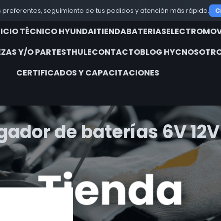
 preferentes, seguimiento de tus pedidos y atención más rápida.
C
VICIO TÉCNICO HYUNDAI
TIENDA
BATERIAS
ELECTROMOV
EZAS Y/O PARTES
THULE
CONTACTO
BLOG HYC
NOSOTRO
CERTIFICADOS Y CAPACITACIONES
gador de baterías 6V 12V
iquetados “cargador de baterías 6V 12V”
Show
9
12