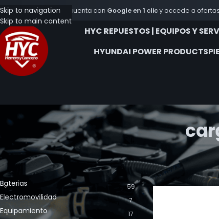
Skip to navigation
Crea tu cuenta con
Google en 1 clic
y accede a ofertas
Skip to main content
HYC REPUESTOS | EQUIPOS Y SER
HYUNDAI POWER PRODUCTS
PI
car
CATEGORÍA DE LOS PRODUCTOS
Inicio
Productos et
Baterias
59
Electromovilidad
7
Equipamiento
17