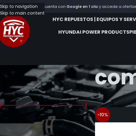
Skip to navigation
Crea tu cuenta con
Google en 1 clic
y accede a ofertas
Skip to main content
HYC REPUESTOS | EQUIPOS Y SER
HYUNDAI POWER PRODUCTS
PI
com
FILTRAR POR PRECIO
Inicio
Productos et
-10%
Precio:
$165.100
—
$341.000
FILTRAR