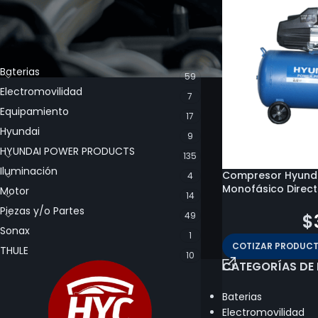
CATEGORÍA DE LOS PRODUCTOS
Baterias
59
Electromovilidad
7
Equipamiento
17
Hyundai
9
HYUNDAI POWER PRODUCTS
135
Iluminación
Compresor Hyundai 
4
Monofásico Direc
Motor
14
Piezas y/o Partes
49
$
380.900
$
Sonax
1
COTIZAR PRODUC
THULE
10
CATEGORÍAS DE
Baterias
Electromovilidad