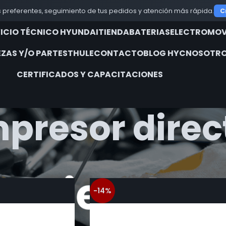
 preferentes, seguimiento de tus pedidos y atención más rápida.
C
VICIO TÉCNICO HYUNDAI
TIENDA
BATERIAS
ELECTROMOV
EZAS Y/O PARTES
THULE
CONTACTO
BLOG HYC
NOSOTRO
CERTIFICADOS Y CAPACITACIONES
presor direc
iquetados “compresor directo”
Show
9
12
-14%