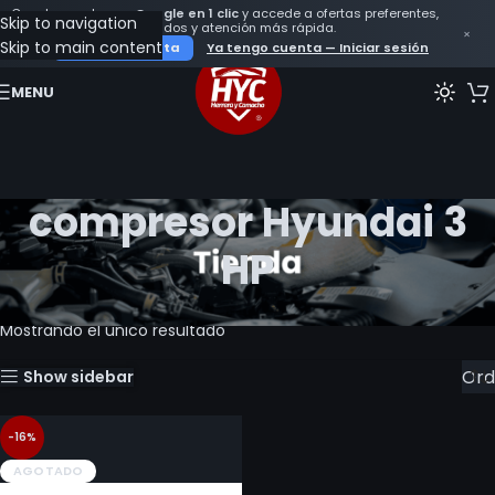
Crea tu cuenta con
Google en 1 clic
y accede a ofertas preferentes,
Skip to navigation
seguimiento de tus pedidos y atención más rápida.
×
Skip to main content
Crear mi cuenta
Ya tengo cuenta — Iniciar sesión
MENU
compresor Hyundai 3
HP
Inicio
Productos etiquetados “compresor Hyundai 3 HP”
Mostrando el único resultado
Show sidebar
-16%
AGOTADO