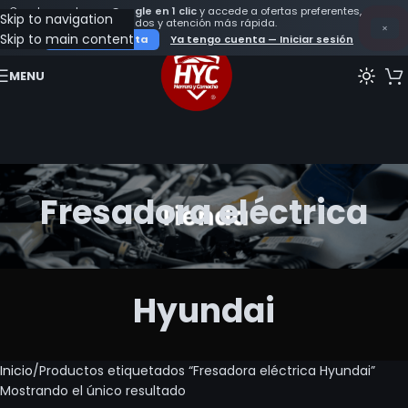
Crea tu cuenta con
Google en 1 clic
y accede a ofertas preferentes,
Skip to navigation
seguimiento de tus pedidos y atención más rápida.
×
Skip to main content
Crear mi cuenta
Ya tengo cuenta — Iniciar sesión
MENU
Fresadora eléctrica
Hyundai
Inicio
Productos etiquetados “Fresadora eléctrica Hyundai”
Mostrando el único resultado