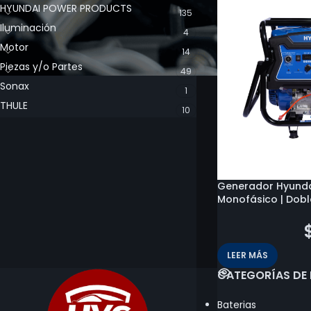
HYUNDAI POWER PRODUCTS
135
Iluminación
4
Motor
14
Piezas y/o Partes
49
Sonax
1
THULE
10
Generador Hyunda
Monofásico | Dobl
$
1.639.300
LEER MÁS
CATEGORÍAS DE
Baterias