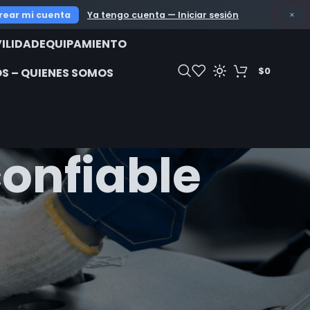
OFERTAS 
rear mi cuenta
Ya tengo cuenta — Iniciar sesión
×
ILIDAD
EQUIPAMIENTO
$
0
S – QUIENES SOMOS
onfiable
18
24