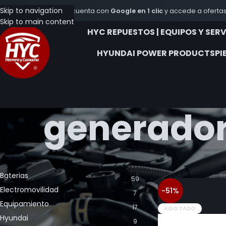
Skip to navigation
Crea tu cuenta con
Google en 1 clic
y accede a ofertas
Skip to main content
HYC REPUESTOS | EQUIPOS Y SER
HYUNDAI POWER PRODUCTS
PI
generador
CATEGORÍA DE LOS PRODUCTOS
Inicio
Productos et
Baterias
59
Electromovilidad
-51%
7
Equipamiento
17
AGOTADO
Hyundai
9