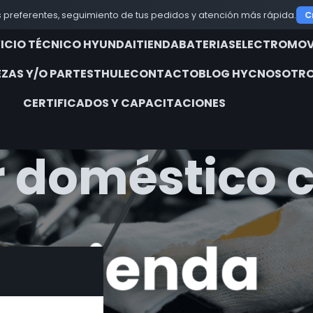
 preferentes, seguimiento de tus pedidos y atención más rápida.
C
VICIO TÉCNICO HYUNDAI
TIENDA
BATERIAS
ELECTROMOV
EZAS Y/O PARTES
THULE
CONTACTO
BLOG HYC
NOSOTRO
CERTIFICADOS Y CAPACITACIONES
 doméstico c
iquetados “generador doméstico confiable”
Show
9
12