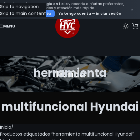
Crea tu cuenta con
Google en 1 clic
y accede a ofertas preferentes,
Skip to navigation
seguimiento de tus pedidos y atención más rápida.
×
Skip to main content
Crear mi cuenta
Ya tengo cuenta — Iniciar sesión
MENU
herramienta
multifuncional Hyundai
Inicio
Productos etiquetados “herramienta multifuncional Hyundai”