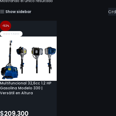
Mostrando el único resultado
Show sidebar
-52%
AGOTADO
Multifuncional 32,6cc 1.2 HP
Gasolina Modelo 330 |
Versátil en Altura
$
434.200
$
209.300