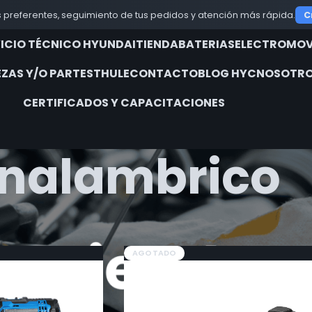
 preferentes, seguimiento de tus pedidos y atención más rápida.
C
VICIO TÉCNICO HYUNDAI
TIENDA
BATERIAS
ELECTROMOV
EZAS Y/O PARTES
THULE
CONTACTO
BLOG HYC
NOSOTRO
CERTIFICADOS Y CAPACITACIONES
Inalambrico
iquetados “Inalambrico”
Show
9
12
AGOTADO