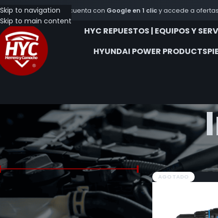
Skip to navigation
Crea tu cuenta con
Google en 1 clic
y accede a ofertas
Skip to main content
HYC REPUESTOS | EQUIPOS Y SER
HYUNDAI POWER PRODUCTS
PI
FILTRAR POR PRECIO
Inicio
Productos et
AGOTADO
Precio:
$83.600
—
$266.200
FILTRAR