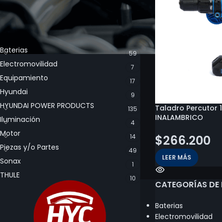
CATEGORÍA DE LOS PRODUCTOS
Baterias
59
Electromovilidad
7
Equipamiento
17
Hyundai
9
HYUNDAI POWER PRODUCTS
Taladro Percutor
135
INALAMBRICO
Iluminación
4
Motor
$
266.200
14
Piezas y/o Partes
49
LEER MÁS
Sonax
1
THULE
10
CATEGORÍAS DE
Baterias
Electromovilidad