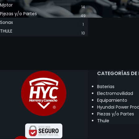
Motor
14
Piezas y/o Partes
49
Sonax
1
THULE
10
CATEGORÍAS DE
Baterias
Electromovilidad
Equipamiento
Hyundai Power Pro
Piezas y/o Partes
Thule