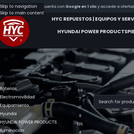
Skip to navigation
Crea tu cuenta con
Google en 1 clic
y accede a ofertas
Skip to main content
HYC REPUESTOS | EQUIPOS Y SER
HYUNDAI POWER PRODUCTS
PI
CATEGORÍA DE LOS PRODUCTOS
Inicio
Productos et
Baterias
59
No se han encontra
Electromovilidad
7
Equipamiento
17
Hyundai
9
HYUNDAI POWER PRODUCTS
135
Iluminación
4