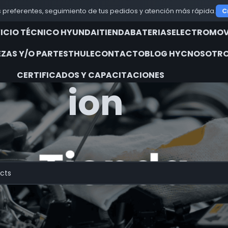
OFERTAS IMPERDIBLES EN PRODUC
 preferentes, seguimiento de tus pedidos y atención más rápida.
C
VICIO TÉCNICO HYUNDAI
TIENDA
BATERIAS
ELECTROMOV
EZAS Y/O PARTES
THULE
CONTACTO
BLOG HYC
NOSOTRO
CERTIFICADOS Y CAPACITACIONES
ion
iquetados “ion”
do productos que coincidan con tu selección.