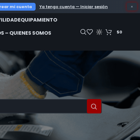
TOS HYUNDAI Y BATERIAS BOSCH - COMERCIALIZA
rear mi cuenta
Ya tengo cuenta — Iniciar sesión
×
ILIDAD
EQUIPAMIENTO
$
0
S – QUIENES SOMOS