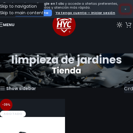
Crea tu cuenta con
Google en 1 clic
y accede a ofertas preferentes,
Skip to navigation
seguimiento de tus pedidos y atención más rápida.
×
Skip to main content
Crear mi cuenta
Ya tengo cuenta — Iniciar sesión
MENU
limpieza de jardines
Inicio
Productos etiquetados “limpieza de jardines”
Mostrando el único resultado
Show sidebar
-39%
AGOTADO