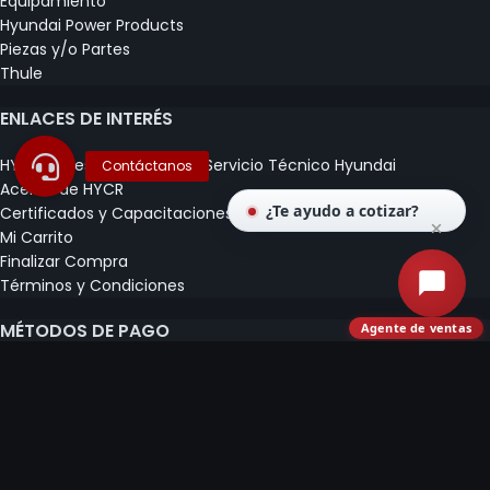
Equipamiento
Hyundai Power Products
Piezas y/o Partes
Thule
ENLACES DE INTERÉS
HYC Repuestos | Equipos y Servicio Técnico Hyundai
Acerca de HYCR
¿Te ayudo a cotizar?
Certificados y Capacitaciones
Mi Carrito
Finalizar Compra
Términos y Condiciones
MÉTODOS DE PAGO
Agente de ventas
© COMERCIALIZADORA E IMPORTADORA CLAUDIO
HERRERA SPA 2020 - 2026.
IMPULSADO POR
EMABEL