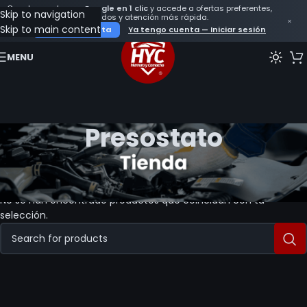
Crea tu cuenta con
Google en 1 clic
y accede a ofertas preferentes,
Skip to navigation
seguimiento de tus pedidos y atención más rápida.
×
Skip to main content
Crear mi cuenta
Ya tengo cuenta — Iniciar sesión
MENU
Presostato
Inicio
Productos etiquetados “Presostato”
No se han encontrado productos que coincidan con tu
selección.