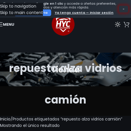
Crea tu cuenta con
Google en 1 clic
y accede a ofertas preferentes,
Skip to navigation
seguimiento de tus pedidos y atención más rápida.
×
Skip to main content
Crear mi cuenta
Ya tengo cuenta — Iniciar sesión
MENU
repuesto alza vidrios
camión
Inicio
Productos etiquetados “repuesto alza vidrios camión”
Mostrando el único resultado