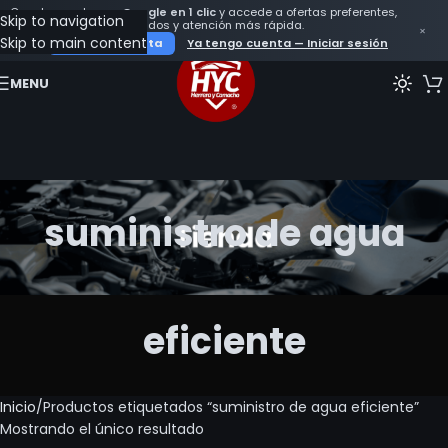
Crea tu cuenta con
Google en 1 clic
y accede a ofertas preferentes,
Skip to navigation
seguimiento de tus pedidos y atención más rápida.
×
Skip to main content
Crear mi cuenta
Ya tengo cuenta — Iniciar sesión
MENU
suministro de agua
eficiente
Inicio
Productos etiquetados “suministro de agua eficiente”
Mostrando el único resultado