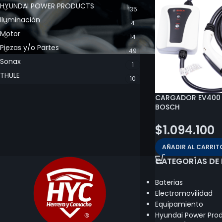
HYUNDAI POWER PRODUCTS
135
Iluminación
4
Motor
14
Piezas y/o Partes
49
Sonax
1
THULE
10
CARGADOR EV400 
BOSCH
$
1.094.100
AÑADIR AL CARRIT
CATEGORÍAS DE
Baterias
Electromovilidad
Equipamiento
Hyundai Power Pro