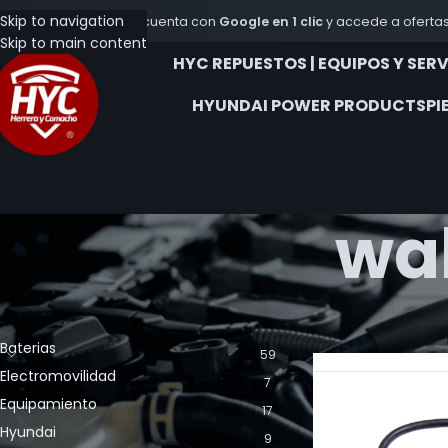
Skip to navigation
Crea tu cuenta con
Google en 1 clic
y accede a ofertas
Skip to main content
HYC REPUESTOS | EQUIPOS Y SER
HYUNDAI POWER PRODUCTS
PI
wal
CATEGORÍA DE LOS PRODUCTOS
Inicio
Productos et
Baterias
59
Electromovilidad
7
Equipamiento
17
Hyundai
9