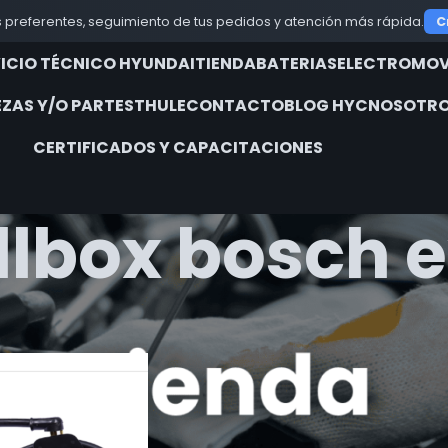
 preferentes, seguimiento de tus pedidos y atención más rápida.
C
VICIO TÉCNICO HYUNDAI
TIENDA
BATERIAS
ELECTROMOV
EZAS Y/O PARTES
THULE
CONTACTO
BLOG HYC
NOSOTRO
CERTIFICADOS Y CAPACITACIONES
lbox bosch 
iquetados “wallbox bosch ev”
Show
9
12