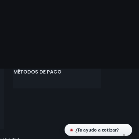
Juego de boci
Chevrolet
$
15.500
AÑADIR AL CA
MÉTODOS DE PAGO
¿Te ayudo a cotizar?