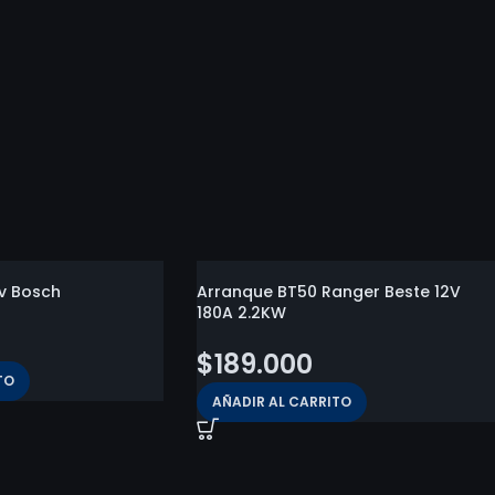
v Bosch
Arranque BT50 Ranger Beste 12V
180A 2.2KW
$
189.000
TO
AÑADIR AL CARRITO