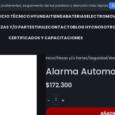
 preferentes, seguimiento de tus pedidos y atención más rápida.
C
VICIO TÉCNICO HYUNDAI
TIENDA
BATERIAS
ELECTROMOV
EZAS Y/O PARTES
THULE
CONTACTO
BLOG HYC
NOSOTRO
CERTIFICADOS Y CAPACITACIONES
Inicio
Piezas y/o Partes
Seguridad
Ala
Alarma Automot
$
172.300
AÑADI