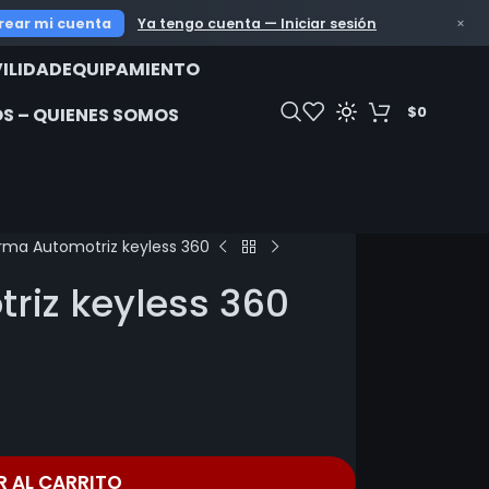
OFERTAS IMP
rear mi cuenta
Ya tengo cuenta — Iniciar sesión
×
ILIDAD
EQUIPAMIENTO
$
0
S – QUIENES SOMOS
rma Automotriz keyless 360
riz keyless 360
R AL CARRITO