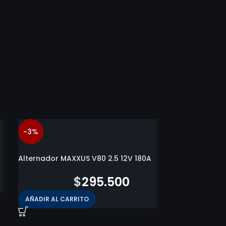
-3%
Alternador MAXXUS V80 2.5 12V 180A
$
303.300
$
295.500
AÑADIR AL CARRITO