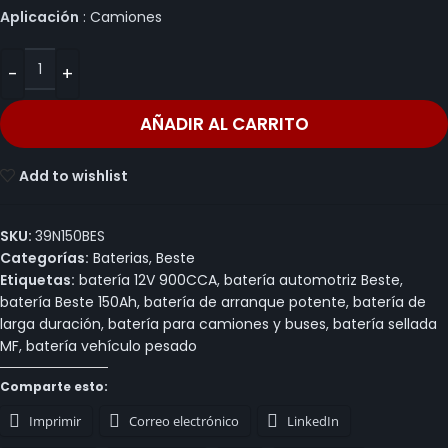
Aplicación
: Camiones
AÑADIR AL CARRITO
Add to wishlist
SKU:
39N150BES
Categorías:
Baterias
,
Beste
Etiquetas:
batería 12V 900CCA
,
batería automotriz Beste
,
batería Beste 150Ah
,
batería de arranque potente
,
batería de
larga duración
,
batería para camiones y buses
,
batería sellada
MF
,
batería vehículo pesado
Comparte esto:
Imprimir
Correo electrónico
LinkedIn