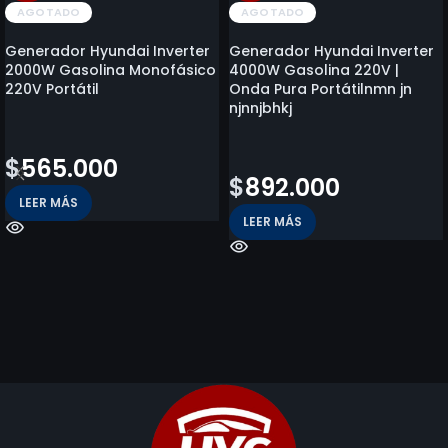
AGOTADO
AGOTADO
Generador Hyundai Inverter
Generador Hyundai Inverter
2000W Gasolina Monofásico
4000W Gasolina 220V |
220V Portátil
Onda Pura Portátilnmn jn
njnnjbhkj
$
1.111.900
$
2.027.600
$
565.000
$
892.000
LEER MÁS
LEER MÁS