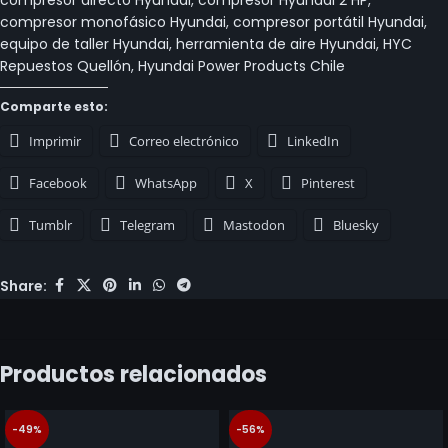
compresor directo Hyundai
,
compresor Hyundai 2 HP
,
compresor monofásico Hyundai
,
compresor portátil Hyundai
,
equipo de taller Hyundai
,
herramienta de aire Hyundai
,
HYC
Repuestos Quellón
,
Hyundai Power Products Chile
Comparte esto:
Imprimir
Correo electrónico
LinkedIn
Facebook
WhatsApp
X
Pinterest
Tumblr
Telegram
Mastodon
Bluesky
Share:
Productos relacionados
-49%
-56%