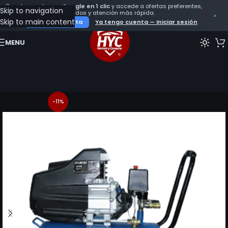
Crea tu cuenta con
Google en 1 clic
y accede a ofertas preferentes,
SOMOS ESPECIALISTAS EN REPUESTOS Y DIAGNOS
Skip to navigation
seguimiento de tus pedidos y atención más rápida.
×
Skip to main content
Crear mi cuenta
Ya tengo cuenta — Iniciar sesión
MENU
-11%