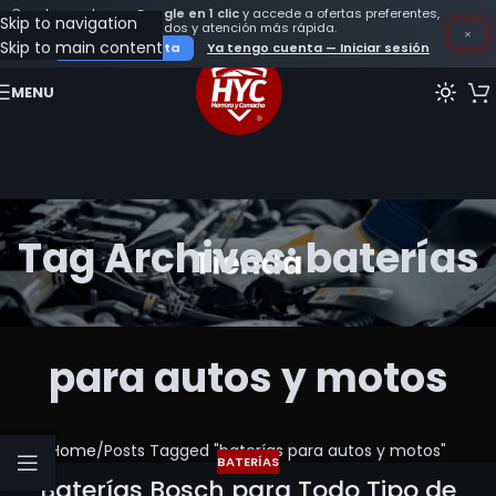
Crea tu cuenta con
Google en 1 clic
y accede a ofertas preferentes,
Skip to navigation
seguimiento de tus pedidos y atención más rápida.
×
Skip to main content
Crear mi cuenta
Ya tengo cuenta — Iniciar sesión
MENU
Tag Archives: baterías
para autos y motos
Home
Posts Tagged "baterías para autos y motos"
BATERÍAS
Baterías Bosch para Todo Tipo de