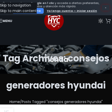
Crea tu cuenta con
Google en 1 clic
y accede a ofertas preferentes,
Skip to navigation
seguimiento de tus pedidos y atención más rápida.
×
Skip to main content
Crear mi cuenta
Ya tengo cuenta — Iniciar sesión
MENU
Tag Archives: consejos
generadores hyundai
Home
Posts Tagged "consejos generadores hyundai"