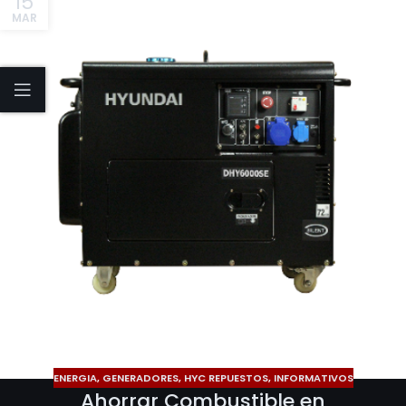
15
MAR
ENERGIA
,
GENERADORES
,
HYC REPUESTOS
,
INFORMATIVOS
Ahorrar Combustible en