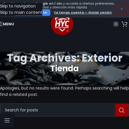
Crea tu cuenta con
Google en 1 clic
y accede a ofertas preferentes,
Skip to navigation
seguimiento de tus pedidos y atención más rápida.
×
Skip to main content
Crear mi cuenta
Ya tengo cuenta — Iniciar sesión
MENU
Tag Archives: Exterior
Home
Nothing Found
Apologies, but no results were found. Perhaps searching will help
find a related post.