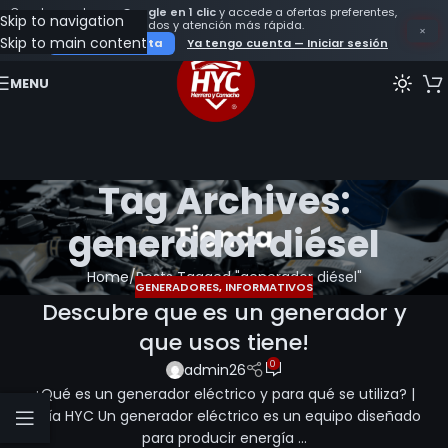
Crea tu cuenta con
Google en 1 clic
y accede a ofertas preferentes,
Skip to navigation
seguimiento de tus pedidos y atención más rápida.
×
Skip to main content
Crear mi cuenta
Ya tengo cuenta — Iniciar sesión
MENU
Tag Archives:
generador diésel
Home
Posts Tagged "generador diésel"
GENERADORES
,
INFORMATIVOS
Descubre que es un generador y
que usos tiene!
0
admin26
¿Qué es un generador eléctrico y para qué se utiliza? |
Guía HYC Un generador eléctrico es un equipo diseñado
para producir energía ...