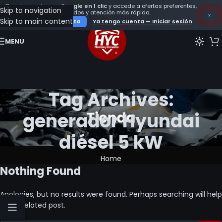
Crea tu cuenta con
Google en 1 clic
y accede a ofertas preferentes,
Skip to navigation
seguimiento de tus pedidos y atención más rápida.
×
Skip to main content
Crear mi cuenta
Ya tengo cuenta — Iniciar sesión
MENU
Tag Archives:
generador Hyundai
diésel 5 kW
Home
Nothing Found
Apologies, but no results were found. Perhaps searching will help
find a related post.