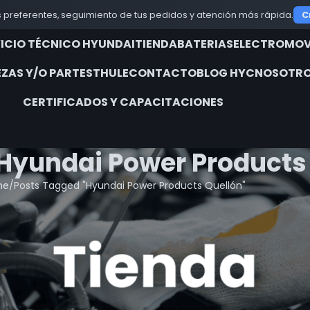
 preferentes, seguimiento de tus pedidos y atención más rápida.
C
VICIO TÉCNICO HYUNDAI
TIENDA
BATERIAS
ELECTROMOV
EZAS Y/O PARTES
THULE
CONTACTO
BLOG HYC
NOSOTRO
CERTIFICADOS Y CAPACITACIONES
 Hyundai Power Products
me
Posts Tagged "Hyundai Power Products Quellón"