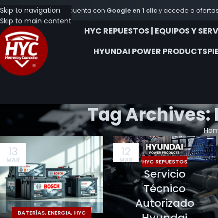
Skip to navigation
Crea tu cuenta con
Google en 1 clic
y accede a ofertas
Skip to main content
HYC REPUESTOS | EQUIPOS Y SER
HYUNDAI POWER PRODUCTS
PI
Tag Archives:
Ho
13
12
MAR
MAR
HYC REPUESTOS
Servicio
Técnico
Autorizado
BATERÍAS
,
ENERGIA
,
HYC
Hyundai