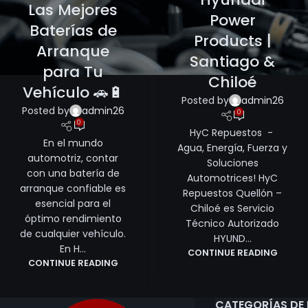
Las Mejores
REPUESTOS
Power
Baterías de
Products |
Arranque
Santiago &
para Tu
Chiloé
Vehículo 🚗🔋
Posted by
admin26
Posted by
admin26
0
0
HyC Repuestos -
En el mundo
Agua, Energía, Fuerza y
automotriz, contar
Soluciones
con una batería de
Automotrices! HyC
arranque confiable es
Repuestos Quellón –
esencial para el
Chiloé es Servicio
óptimo rendimiento
Técnico Autorizado
de cualquier vehículo.
HYUND...
En H...
CONTINUE READING
CONTINUE READING
CATEGORÍAS DE