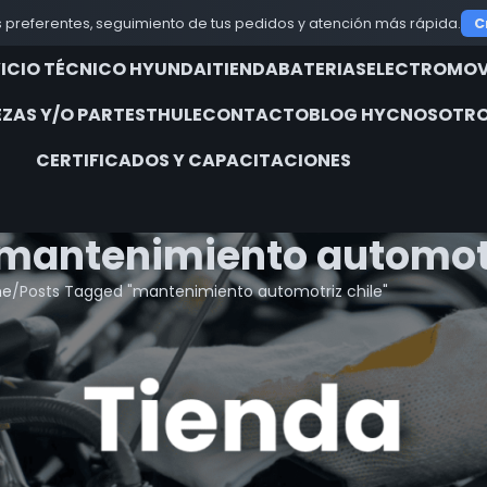
 preferentes, seguimiento de tus pedidos y atención más rápida.
C
VICIO TÉCNICO HYUNDAI
TIENDA
BATERIAS
ELECTROMOV
EZAS Y/O PARTES
THULE
CONTACTO
BLOG HYC
NOSOTRO
CERTIFICADOS Y CAPACITACIONES
 mantenimiento automotr
me
Posts Tagged "mantenimiento automotriz chile"