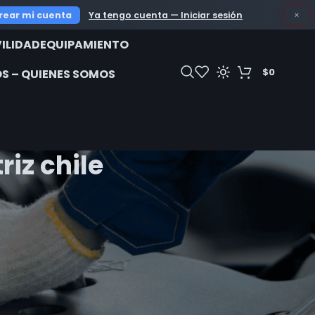
rear mi cuenta
Ya tengo cuenta — Iniciar sesión
×
ILIDAD
EQUIPAMIENTO
$
0
S – QUIENES SOMOS
iz chile
RECENT POSTS
Cuál es la Mejor
Cortacésped Hyundai
para Jardines Grandes en
Chile
marzo 26, 2026
1
Comment