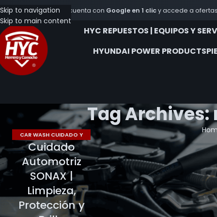
9 53243847 Telegram/ 569 48980744 WhatsApp
Skip to navigation
Crea tu cuenta con
Google en 1 clic
y accede a ofertas
Skip to main content
HYC REPUESTOS | EQUIPOS Y SER
HYUNDAI POWER PRODUCTS
PI
Tag Archives:
Ho
CAR WASH CUIDADO Y
Cuidado
LIMPIEZA
,
HYC REPUESTOS
Automotriz
SONAX |
Limpieza,
Protección y