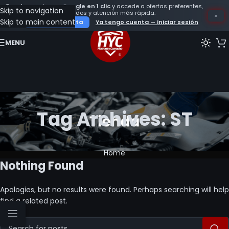
Crea tu cuenta con
Google en 1 clic
y accede a ofertas preferentes,
Skip to navigation
seguimiento de tus pedidos y atención más rápida.
×
Skip to main content
Crear mi cuenta
Ya tengo cuenta — Iniciar sesión
MENU
Tag Archives: ST
Home
Nothing Found
Apologies, but no results were found. Perhaps searching will help
find a related post.