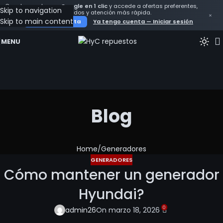
Crea tu cuenta con
Google en 1 clic
y accede a ofertas preferentes,
Skip to navigation
seguimiento de tus pedidos y atención más rápida.
×
Skip to main content
Crear mi cuenta
Ya tengo cuenta — Iniciar sesión
MENU
Blog
Home
Generadores
GENERADORES
Cómo mantener un generador
Hyundai?
0
admin26
On marzo 18, 2026