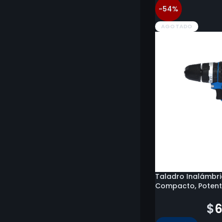
-54%
AGOTADO
Taladro Inalámbri
Compacto, Potente
$
146.700
$
6