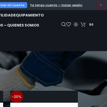
OFERTAS I
rear mi cuenta
Ya tengo cuenta — Iniciar sesión
×
ILIDAD
EQUIPAMIENTO
$
0
S – QUIENES SOMOS
18
24
-20%