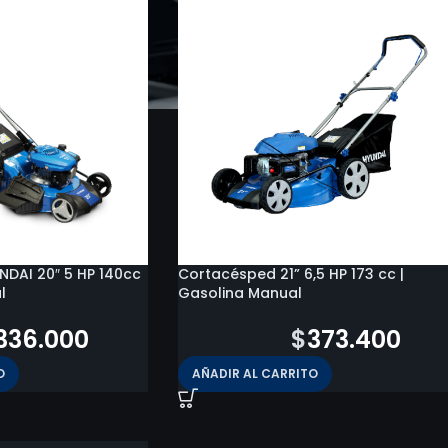
DAI 20″ 5 HP 140cc
Cortacésped 21” 6,5 HP 173 cc |
l
Gasolina Manual
336.000
$
449.300
$
373.400
O
AÑADIR AL CARRITO