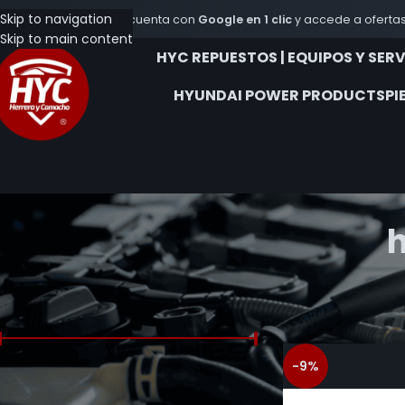
Skip to navigation
Crea tu cuenta con
Google en 1 clic
y accede a ofertas
Skip to main content
HYC REPUESTOS | EQUIPOS Y SER
HYUNDAI POWER PRODUCTS
PI
FILTRAR POR PRECIO
Inicio
Productos et
-9%
Precio:
$68.000
—
$435.000
FILTRAR