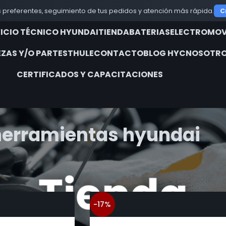
 preferentes, seguimiento de tus pedidos y atención más rápida.
C
VICIO TÉCNICO HYUNDAI
TIENDA
BATERIAS
ELECTROMOV
EZAS Y/O PARTES
THULE
CONTACTO
BLOG HYC
NOSOTRO
CERTIFICADOS Y CAPACITACIONES
herramientas hyundai
iquetados “herramientas hyundai”
Show
9
12
-17%