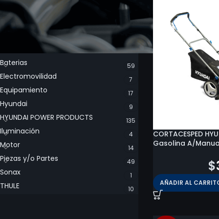
CATEGORÍA DE LOS PRODUCTOS
Baterias
59
Electromovilidad
7
Equipamiento
17
Hyundai
9
HYUNDAI POWER PRODUCTS
135
Iluminación
CORTACESPED HYUN
4
Gasolina A/Manua
Motor
14
Piezas y/o Partes
49
$
369.800
$
Sonax
1
AÑADIR AL CARRIT
THULE
10