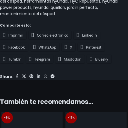
del césped
,
herramientas hyundai
,
HyC Repuestos
,
hyundai
power products
,
hyundai quellón
,
jardín perfecto
,
mantenimiento del césped
Comparte esto:
Imprimir
Correo electrónico
LinkedIn
Facebook
WhatsApp
X
Pinterest
Tumblr
Telegram
Mastodon
Bluesky
Share:
También te recomendamos…
-9%
-13%