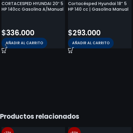
CORTACESPED HYUNDAI 20″ 5
Cortacésped Hyundai 18” 5
HP 140cc Gasolina A/Manual
HP 140 cc | Gasolina Manual
$
369.800
$
336.900
$
336.000
$
293.000
AÑADIR AL CARRITO
AÑADIR AL CARRITO
Productos relacionados
-23%
-50%