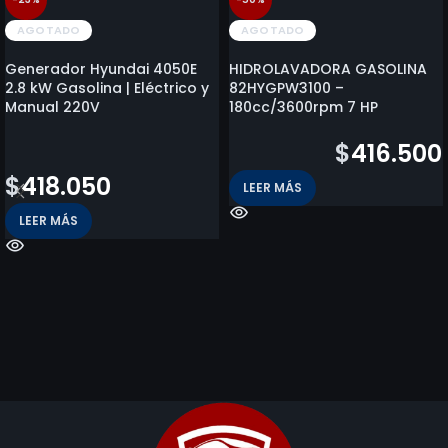
AGOTADO
AGOTADO
Generador Hyundai 4050E
HIDROLAVADORA GASOLINA
2.8 kW Gasolina | Eléctrico y
82HYGPW3100 –
Manual 220V
180cc/3600rpm 7 HP
$
544.558
$
841.000
$
416.500
$
418.050
LEER MÁS
LEER MÁS