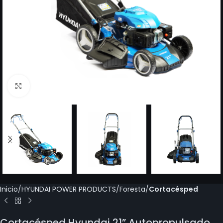
Click to enlarge
Inicio
HYUNDAI POWER PRODUCTS
Foresta
Cortacésped
Cortacésped Hyundai 21” Autopropulsado