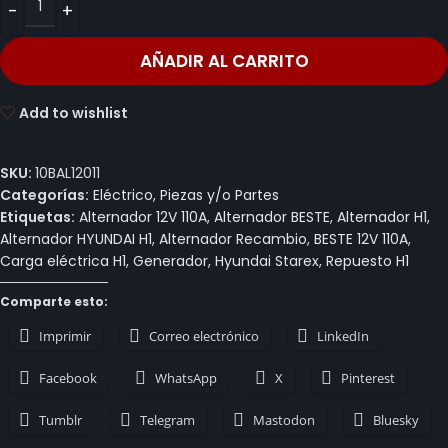
AÑADIR AL CARRITO
Add to wishlist
SKU:
10BAL12011
Categorías:
Eléctrico
,
Piezas y/o Partes
Etiquetas:
Alternador 12V 110A
,
Alternador BESTE
,
Alternador H1
,
Alternador HYUNDAI H1
,
Alternador Recambio
,
BESTE 12V 110A
,
Carga eléctrica H1
,
Generador
,
Hyundai Starex
,
Repuesto H1
Comparte esto:
Imprimir
Correo electrónico
LinkedIn
Facebook
WhatsApp
X
Pinterest
Tumblr
Telegram
Mastodon
Bluesky