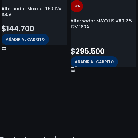
-3%
Alternador Maxxus T60 12v
150A
Alternador MAXXUS V80 2.5
$
144.700
12V 180A
$
303.300
AÑADIR AL CARRITO
$
295.500
AÑADIR AL CARRITO