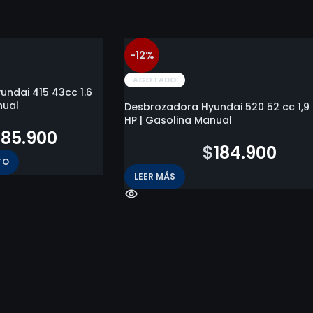
-12%
AGOTADO
ndai 415 43cc 1.6
nual
Desbrozadora Hyundai 520 52 cc 1,9
HP | Gasolina Manual
185.900
$
209.800
$
184.900
TO
LEER MÁS