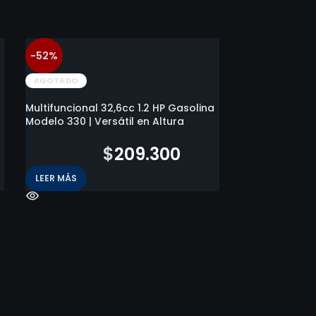
-52%
-10%
AGOTADO
AGOTADO
Multifuncional 32,6cc 1.2 HP Gasolina
Modelo 330 | Versátil en Altura
$
434.200
$
209.300
LEER MÁS
Multifuncional
Modelo 520 | P