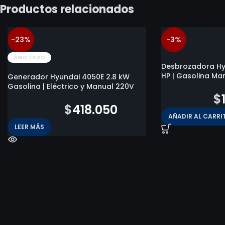
Productos relacionados
-23%
-3%
AGOTADO
Desbrozadora Hyu
HP | Gasolina Ma
Generador Hyundai 4050E 2.8 kW
Gasolina | Eléctrico y Manual 220V
$
192.300
$
$
544.558
$
418.050
AÑADIR AL CARRI
LEER MÁS