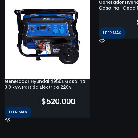
Generador Hyund
Gasolina | Onda P
$
1.357.000
LEER MÁS
Generador Hyundai 4950E Gasolina
3.8 kVA Partida Eléctrica 220V
$
1.016.800
$
520.000
LEER MÁS