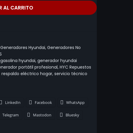
R AL CARRITO
Generadores Hyundai
,
Generadores No
S
gasolina hyundai
,
generador hyundai
nerador portátil profesional
,
HYC Repuestos
,
respaldo eléctrico hogar
,
servicio técnico
LinkedIn
Facebook
WhatsApp
Telegram
Mastodon
Bluesky