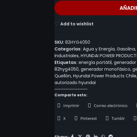
AÑADI
Add to wishlist
SKU:
82HYG4050
Categorías:
Agua y Energía
,
Gasolina
,
Industriales
,
HYUNDAI POWER PRODUCT
Etiquetas:
energía portátil
,
generador 
82hyg4050
,
generador monofásico
,
ge
Quellón
,
Hyundai Power Products Chile
autorizado hyundai
Comparte esto:
Imprimir
Correo electrónico
X
Pinterest
Tumblr
Share: