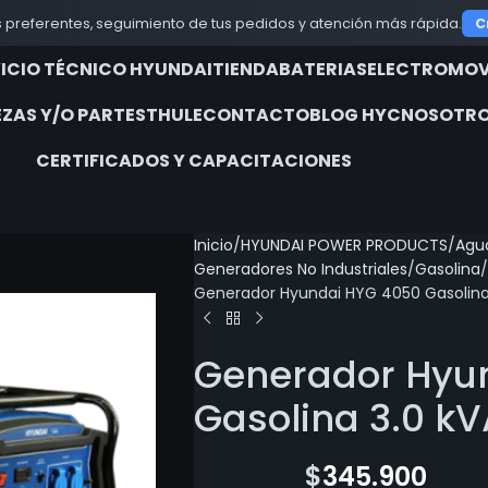
 preferentes, seguimiento de tus pedidos y atención más rápida.
C
VICIO TÉCNICO HYUNDAI
TIENDA
BATERIAS
ELECTROMOV
EZAS Y/O PARTES
THULE
CONTACTO
BLOG HYC
NOSOTRO
CERTIFICADOS Y CAPACITACIONES
Inicio
HYUNDAI POWER PRODUCTS
Agua
Generadores No Industriales
Gasolina
Generador Hyundai HYG 4050 Gasolina
Generador Hyu
Gasolina 3.0 k
$
712.700
$
345.900