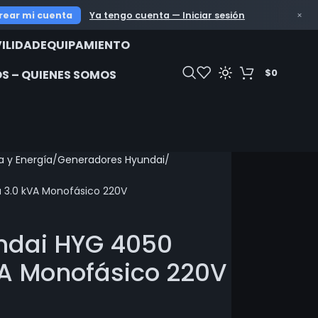
OFERTAS IMPERDIBL
rear mi cuenta
Ya tengo cuenta — Iniciar sesión
×
ILIDAD
EQUIPAMIENTO
$
0
S – QUIENES SOMOS
 y Energía
Generadores Hyundai
 3.0 kVA Monofásico 220V
ndai HYG 4050
VA Monofásico 220V