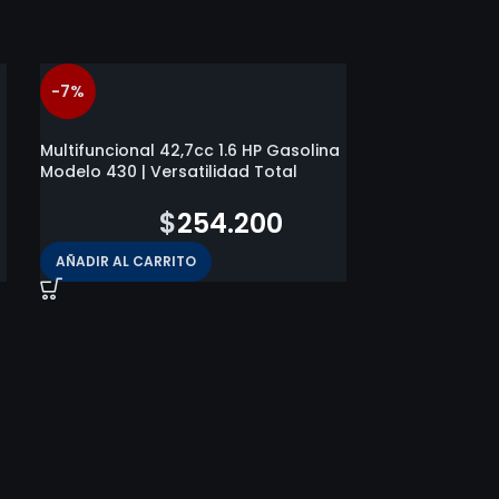
-7%
-50%
AGOTADO
Multifuncional 42,7cc 1.6 HP Gasolina
Modelo 430 | Versatilidad Total
$
272.800
$
254.200
AÑADIR AL CARRITO
HIDROLAVADO
82HYGPW3100 