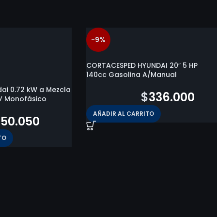
-9%
CORTACESPED HYUNDAI 20″ 5 HP
140cc Gasolina A/Manual
ai 0.72 kW a Mezcla
$
369.800
$
336.000
20V Monofásico
AÑADIR AL CARRITO
150.050
TO