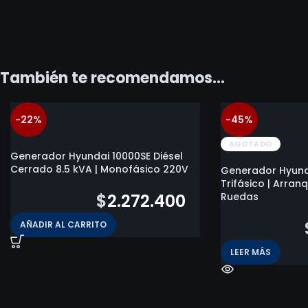
También te recomendamos…
-22%
-45%
AGOTADO
Generador Hyundai 10000SE Diésel
Cerrado 8.5 kVA | Monofásico 220V
Generador Hyund
Trifásico | Arran
$
2.901.800
$
2.272.400
Ruedas
$
2.124.000
AÑADIR AL CARRITO
LEER MÁS