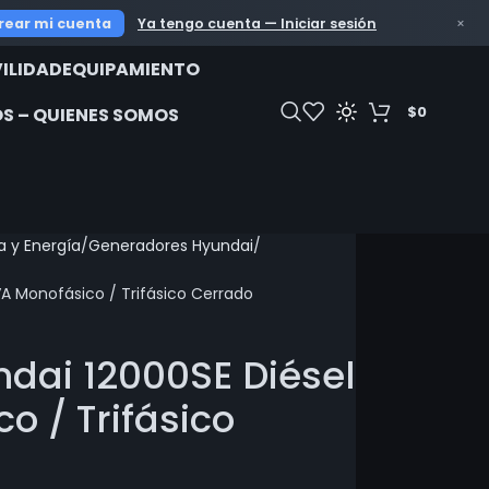
HERRERA SPA. 569 53243847 Telegram/ 569 48
rear mi cuenta
Ya tengo cuenta — Iniciar sesión
×
ILIDAD
EQUIPAMIENTO
$
0
S – QUIENES SOMOS
 y Energía
Generadores Hyundai
A Monofásico / Trifásico Cerrado
dai 12000SE Diésel
o / Trifásico