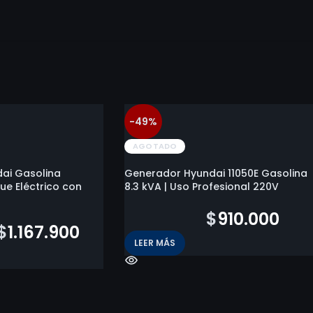
-49%
AGOTADO
ai Gasolina
Generador Hyundai 11050E Gasolina
que Eléctrico con
8.3 kVA | Uso Profesional 220V
$
1.781.800
$
910.000
$
1.167.900
LEER MÁS