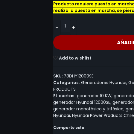
Producto requiere puesta en marcha 
realiza la puesta en marcha, se pier
AÑADI
Add to wishlist
SKU:
78DHY12000SE
Categorías:
Generadores Hyundai
,
Ge
PRODUCTS
Etiquetas:
generador 10 KW
,
generado
generador Hyundai 12000SE
,
generador
generador monofásico y trifásico
,
gen
Hyundai
,
Hyundai Power Products Chile
Comparte esto: