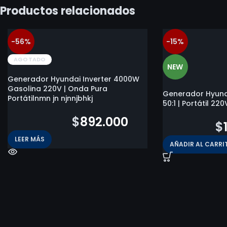
Productos relacionados
-56%
-15%
AGOTADO
NEW
Generador Hyundai Inverter 4000W
Gasolina 220V | Onda Pura
Generador Hyund
Portátilnmn jn njnnjbhkj
50:1 | Portátil 2
$
2.027.600
$
892.000
$
175.580
$
LEER MÁS
AÑADIR AL CARRI