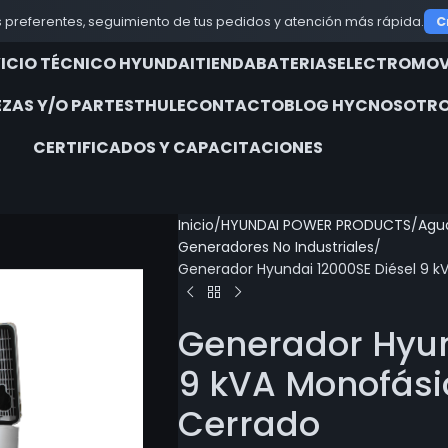
 - COMERCIALIZADORA E IMPORTADORA CLAUDIO 
 preferentes, seguimiento de tus pedidos y atención más rápida.
C
VICIO TÉCNICO HYUNDAI
TIENDA
BATERIAS
ELECTROMOV
EZAS Y/O PARTES
THULE
CONTACTO
BLOG HYC
NOSOTRO
CERTIFICADOS Y CAPACITACIONES
Inicio
HYUNDAI POWER PRODUCTS
Agua
Generadores No Industriales
Generador Hyundai 12000SE Diésel 9 kV
Generador Hyun
9 kVA Monofásic
Cerrado