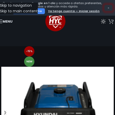
Crea tu cuenta con
Google en 1 clic
y accede a ofertas preferentes,
SOMOS ESPECIALISTAS EN REPUESTOS Y DIAGNOS
Skip to navigation
seguimiento de tus pedidos y atención más rápida.
×
Skip to main content
Crear mi cuenta
Ya tengo cuenta — Iniciar sesión
MENU
-15%
NEW