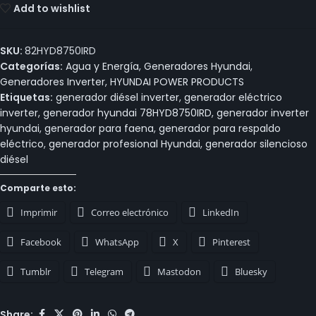
Add to wishlist
SKU:
82HYD8750IRD
Categorías:
Agua y Energía
,
Generadores Hyundai
,
Generadores Inverter
,
HYUNDAI POWER PRODUCTS
Etiquetas:
generador diésel inverter
,
generador eléctrico
inverter
,
generador hyundai 78HYD8750IRD
,
generador inverter
hyundai
,
generador para faena
,
generador para respaldo
eléctrico
,
generador profesional Hyundai
,
generador silencioso
diésel
Comparte esto:
Imprimir
Correo electrónico
LinkedIn
Facebook
WhatsApp
X
Pinterest
Tumblr
Telegram
Mastodon
Bluesky
Share: