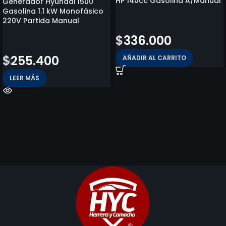
HP 140cc Gasolina A/Manual
Generador Hyundai 1500
Gasolina 1.1 kW Monofásico
220V Partida Manual
$
369.800
$
336.000
$
262.300
$
255.400
AÑADIR AL CARRITO
LEER MÁS